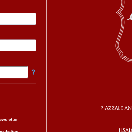
?
Piazzale An
newsletter
ilsa
marketing.