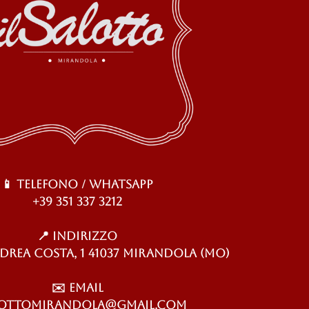
📱
Telefono / WhatsApp
+39 351 337 3212
📍
Indirizzo
drea Costa, 1 41037 Mirandola (MO)
✉️
Email
lottomirandola@gmail.com