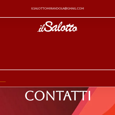
ilsalottomirandola@gmail.com
Contatti