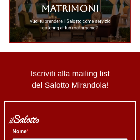
informazioni
MAtrimoni
Vuoi tu prendere il Salotto come servizio
Si, lo voglio
catering al tuo matrimonio?
Iscriviti alla mailing list
del Salotto Mirandola!
Nome