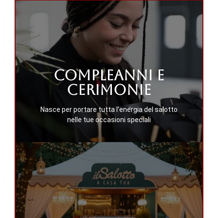
Per maggiori
Compleanni e
informazioni
cerimonie
Nasce per portare tutta l’energia del salotto
Contattaci
nelle tue occasioni speciali
Per maggiori