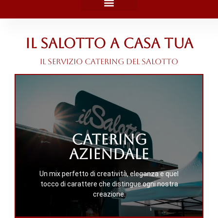
Il Salotto a casa tua
Il servizio catering del Salotto
Catering
Scopri i servizi catering
aziendale
dedicati alle aziende
Un mix perfetto di creatività, eleganza e quel
tocco di carattere che distingue ogni nostra
Catering aziendale
creazione.